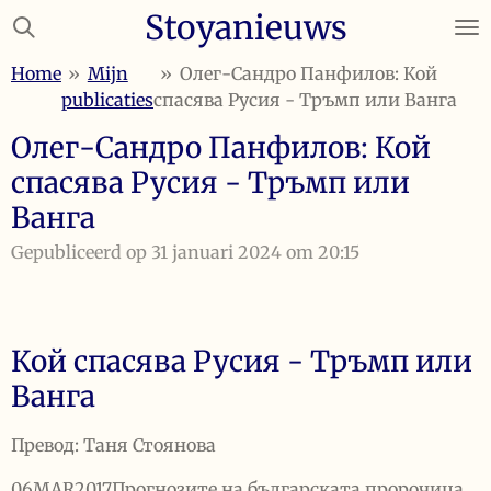
Stoyanieuws
Ga
direct
Home
»
Mijn
»
Олег-Сандро Панфилов: Кой
naar
publicaties
спасява Русия - Тръмп или Ванга
de
hoofdinhoud
Олег-Сандро Панфилов: Кой
спасява Русия - Тръмп или
Ванга
Gepubliceerd op 31 januari 2024 om 20:15
Кой спасява Русия - Тръмп или
Ванга
Превод: Таня Стоянова
06
MAR
2017
Прогнозите на българската пророчица