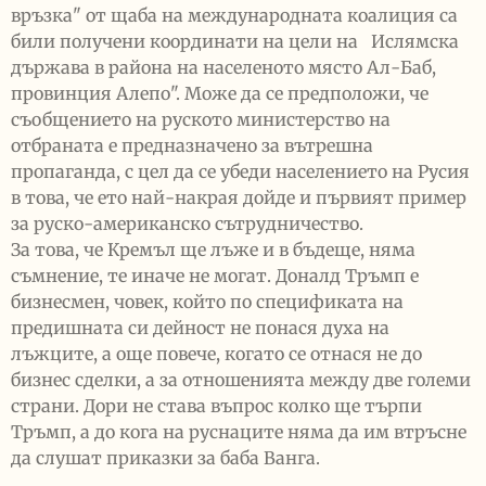
връзка" от щаба на международната коалиция са
били получени координати на цели на Ислямска
държава в района на населеното място Ал-Баб,
провинция Алепо". Може да се предположи, че
съобщението на руското министерство на
отбраната е предназначено за вътрешна
пропаганда, с цел да се убеди населението на Русия
в това, че ето най-накрая дойде и първият пример
за руско-американско сътрудничество.
За това, че Кремъл ще лъже и в бъдеще, няма
съмнение, те иначе не могат. Доналд Тръмп е
бизнесмен, човек, който по спецификата на
предишната си дейност не понася духа на
лъжците, а още повече, когато се отнася не до
бизнес сделки, а за отношенията между две големи
страни. Дори не става въпрос колко ще търпи
Тръмп, а до кога на руснаците няма да им втръсне
да слушат приказки за баба Ванга.