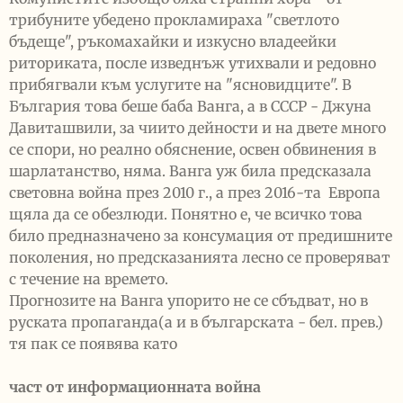
трибуните убедено прокламираха "светлото
бъдеще", ръкомахайки и изкусно владеейки
риториката, после изведнъж утихвали и редовно
прибягвали към услугите на "ясновидците". В
България това беше баба Ванга, а в СССР - Джуна
Давиташвили, за чиито дейности и на двете много
се спори, но реално обяснение, освен обвинения в
шарлатанство, няма. Ванга уж била предсказала
световна война през 2010 г., а през 2016-та Европа
щяла да се обезлюди. Понятно е, че всичко това
било предназначено за консумация от предишните
поколения, но предсказанията лесно се проверяват
с течение на времето.
Прогнозите на Ванга упорито не се сбъдват, но в
руската пропаганда(а и в българската - бел. прев.)
тя пак се появява като
част от информационната война