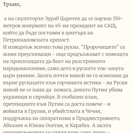
Тръмп,
а на скулпторът Зураб Царетел да се поръча 150-
метров монумент на 45-ия президент на САЩ,
който да бъде поставен в центъра на
Петропавловската крепост.
И изведнъж всичко това рухна. "Пророчиците" са
живи преуспяващи - още продължават с помощта
на пропагандата да баят на разстроеното
народонаселение, само дето в руските ток-шоута
цари униние. Засега почти никой не се осмелява да
върне руснаците към горчивата истина - на Русия
никой не се кани да помага, докато Путин убива
украинци и сирийци. В глобален план,
претенциите към Путин са доста повече - и
войната в Грузия, и убийствата в Чечня,
поддръжка на сепаратизма в Приднестровието,
Абхазия и Южна Осетия, и Карабах. А засега
опроверженията се сипят едно след друго -