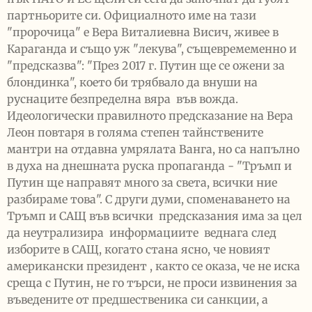
партньорите си. Официалното име на тази
"пророчица" е Вера Виталиевна Висич, живее в
Караганда и също уж "лекува", същевремеменно и
"предсказва": "През 2017 г. Путин ще се ожени за
блондинка", което би трябвало да внуши на
руснаците безпределна вяра във вожда.
Идеологически правилното предсказание на Вера
Леон повтаря в голяма степен тайнствените
мантри на отдавна умрялата Ванга, но са напълно
в духа на днешната руска пропаганда - "Тръмп и
Путин ще направят много за света, всички ние
разбираме това". С други думи, споменаването на
Тръмп и САЩ във всички предсказания има за цел
да неутрализира информациите веднага след
изборите в САЩ, когато стана ясно, че новият
американски президент , както се оказа, че не иска
среща с Путин, не го търси, не проси извинения за
въведените от предшественика си санкции, а