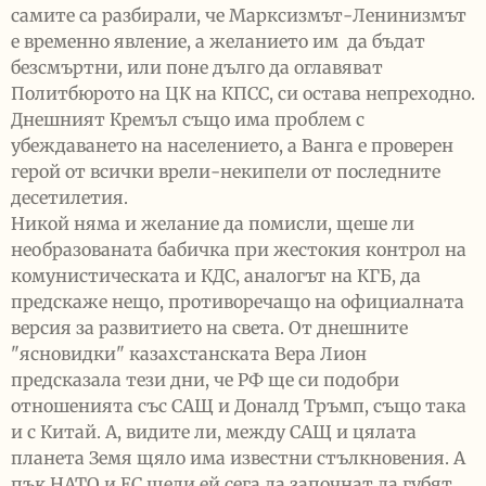
самите са разбирали, че Марксизмът-Ленинизмът
е временно явление, а желанието им да бъдат
безсмъртни, или поне дълго да оглавяват
Политбюрото на ЦК на КПСС, си остава непреходно.
Днешният Кремъл също има проблем с
убеждаването на населението, а Ванга е проверен
герой от всички врели-некипели от последните
десетилетия.
Никой няма и желание да помисли, щеше ли
необразованата бабичка при жестокия контрол на
комунистическата и КДС, аналогът на КГБ, да
предскаже нещо, противоречащо на официалната
версия за развитието на света. От днешните
"ясновидки" казахстанската Вера Лион
предсказала тези дни, че РФ ще си подобри
отношенията със САЩ и Доналд Тръмп, също така
и с Китай. А, видите ли, между САЩ и цялата
планета Земя щяло има известни стълкновения. А
пък НАТО и ЕС щели ей сега да започнат да губят