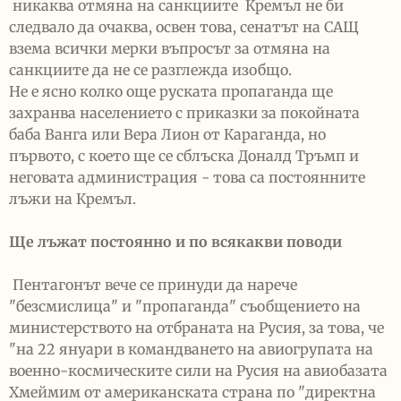
никаква отмяна на санкциите Кремъл не би
следвало да очаква, освен това, сенатът на САЩ
взема всички мерки въпросът за отмяна на
санкциите да не се разглежда изобщо.
Не е ясно колко още руската пропаганда ще
захранва населението с приказки за покойната
баба Ванга или Вера Лион от Караганда, но
първото, с което ще се сблъска Доналд Тръмп и
неговата администрация - това са постоянните
лъжи на Кремъл.
Ще лъжат постоянно и по всякакви поводи
Пентагонът вече се принуди да нарече
"безсмислица" и "пропаганда" съобщението на
министерството на отбраната на Русия, за това, че
"на 22 януари в командването на авиогрупата на
военно-космическите сили на Русия на авиобазата
Хмеймим от американската страна по "директна