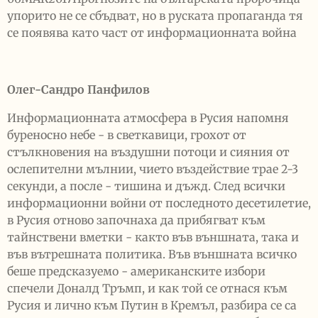
упорито не се сбъдват, но в руската пропаганда тя
се появява като част от информационната война
Олег-Сандро Панфилов
Информационната атмосфера в Русия напомня
буреносно небе - в светкавици, грохот от
стълкновения на въздушни потоци и сияния от
ослепителни мълнии, чието въздействие трае 2-3
секунди, а после - тишина и дъжд. След всички
информационни войни от последното десетилетие,
в Русия отново започнаха да прибягват към
тайнствени вметки - както във външната, така и
във вътрешната политика. Във външната всичко
беше предсказуемо - американските избори
спечели Доналд Тръмп, и как той се отнася към
Русия и лично към Путин в Кремъл, разбира се са