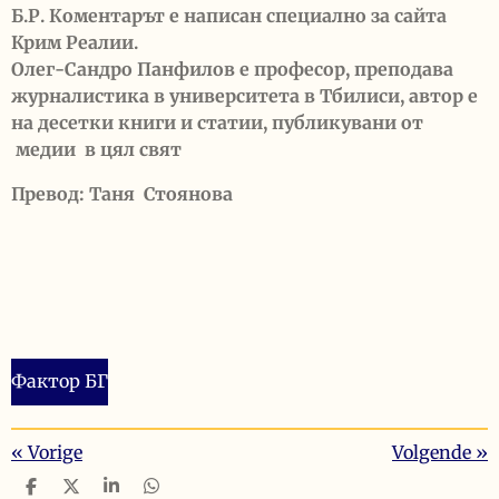
Б.Р. Коментарът е написан специално за сайта
Крим Реалии.
Олег-Сандро Панфилов е професор, преподава
журналистика в университета в Тбилиси, автор е
на десетки книги и статии, публикувани от
медии в цял свят
Превод: Таня Стоянова
Фактор БГ
«
Vorige
Volgende
»
D
D
S
D