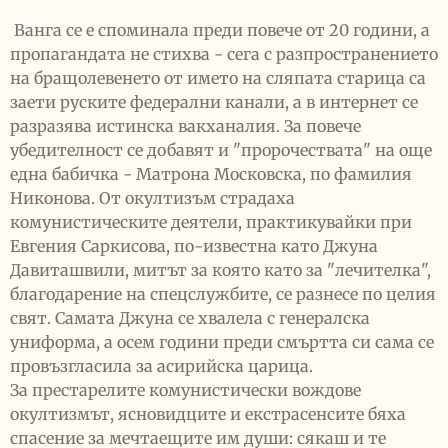
Ванга се е споминала преди повече от 20 години, а
пропагандата не стихва - сега с разпространението
на бращолевенето от името на сляпата старица са
заети руските федерални канали, а в интернет се
разразява истинска вакханалия. За повече
убедителност се добавят и "пророчествата" на още
една бабичка - Матрона Московска, по фамилия
Никонова. От окултизъм страдаха
комунистическите деятели, практикувайки при
Евгения Саркисова, по-известна като Джуна
Давиташвили, митът за която като за "лечителка",
благодарение на спецслужбите, се разнесе по целия
свят. Самата Джуна се хвалела с генералска
униформа, а осем години преди смъртта си сама се
провъзгласила за асирийска царица.
За престарелите комунистически вождове
окултизмът, ясновидците и екстрасенсите бяха
спасение за мечтаещите им души: сякаш и те