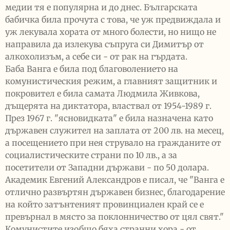
медии тя е популярна и до днес. Българската
бабичка била прочута с това, че уж предвиждала и
уж лекувала хората от много болести, но нищо не
направила да излекува съпруга си Димитър от
алкохолизъм, а себе си - от рак на гърдата.
Баба Ванга е била под благоволението на
комунистическия режим, а главният защитник и
покровител е била самата Людмила Живкова,
дъщерята на диктатора, властвал от 1954-1989 г.
През 1967 г. "ясновидката" е била назначена като
държавен служител на заплата от 200 лв. на месец,
а посещението при нея струвало на гражданите от
социалистическите страни по 10 лв., а за
посетители от Западни държави - по 50 долара.
Академик Евгений Александров е писал, че "Ванга е
отлично развъртян държавен бизнес, благодарение
на който затънтеният провинциален край се е
превърнал в място за поклонничество от цял свят."
Комунистите изобщо бяха странни хора - от