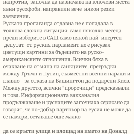
напротив, започна да назначава на ключови места
явни русофоби, направили вече някои резки
заявления.
Руската пропаганда отдавна не е попадала в
толкова сложна ситуация: само няколко месеца
преди изборите в САЩ само някой най-инертен
депутат от руския парламент не е рисувал
цветущи картини за бъдещето на руско-
американските отношения. Всички бяха в
очакване на отмяна на санкциите, прегръдки
между Тръмп и Путин, съвместни военни паради и
главно - за отказа на Вашингтон да подкрепи Киев.
Между другото, всички "пророчици" предсказвали
и това. Информационната вакханалия
продължаваше и руснаците започнаха сериозно да
говорят, че по-добър партньор на Русия не може да
се намери, оставаше още малко
да се кръсти улица и площад на името на Доналд