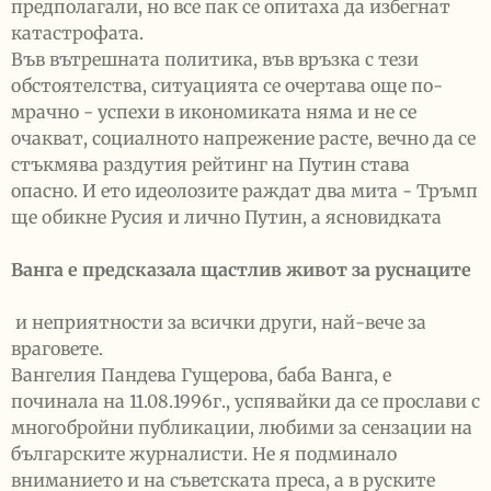
предполагали, но все пак се опитаха да избегнат
катастрофата.
Във вътрешната политика, във връзка с тези
обстоятелства, ситуацията се очертава още по-
мрачно - успехи в икономиката няма и не се
очакват, социалното напрежение расте, вечно да се
стъкмява раздутия рейтинг на Путин става
опасно. И ето идеолозите раждат два мита - Тръмп
ще обикне Русия и лично Путин, а ясновидката
Ванга е предсказала щастлив живот за руснаците
и неприятности за всички други, най-вече за
враговете.
Вангелия Пандева Гущерова, баба Ванга, е
починала на 11.08.1996г., успявайки да се прослави с
многобройни публикации, любими за сензации на
българските журналисти. Не я подминало
вниманието и на съветската преса, а в руските