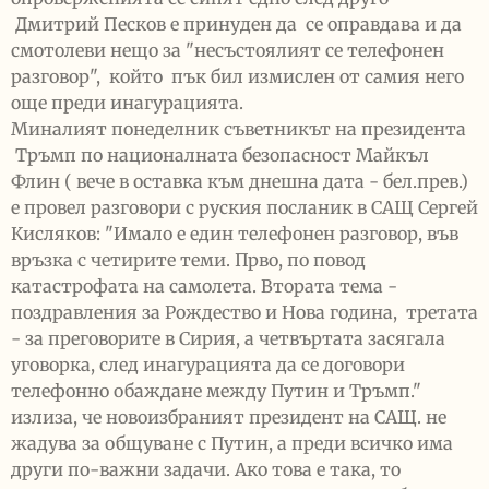
Дмитрий Песков е принуден да се оправдава и да
смотолеви нещо за "несъстоялият се телефонен
разговор", който пък бил измислен от самия него
още преди инагурацията.
Миналият понеделник съветникът на президента
Тръмп по националната безопасност Майкъл
Флин ( вече в оставка към днешна дата - бел.прев.)
е провел разговори с руския посланик в САЩ Сергей
Кисляков: "Имало е един телефонен разговор, във
връзка с четирите теми. Прво, по повод
катастрофата на самолета. Втората тема -
поздравления за Рождество и Нова година, третата
- за преговорите в Сирия, а четвъртата засягала
уговорка, след инагурацията да се договори
телефонно обаждане между Путин и Тръмп."
излиза, че новоизбраният президент на САЩ. не
жадува за общуване с Путин, а преди всичко има
други по-важни задачи. Ако това е така, то