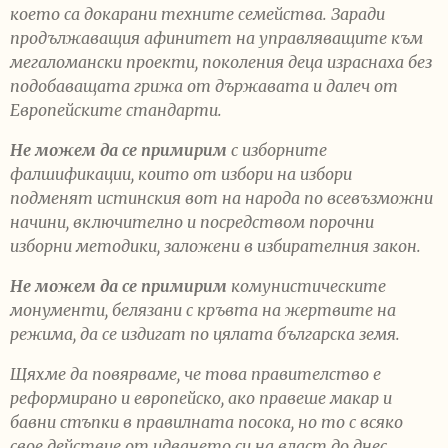
което са докарани техните семейства. Заради
продължаващия афинитет на управляващите към
мегаломански проекти, поколения деца израснаха без
подобаващата грижа от държавата и далеч от
Европейските стандарти.
Не можем да се примирим
с изборните
фалшификации, които от избори на избори
подменят истинския вот на народа по всевъзможни
начини, включително и посредством порочни
изборни методики, заложени в избирателния закон.
Не можем да се примирим
комунистическите
монументи, белязани с кръвта на жертвите на
режима, да се издигат по цялата българска земя.
Щяхме да повярваме, че това правителство е
реформирано и европейско, ако правеше макар и
бавни стъпки в правилната посока, но то с всяко
свое действие от идването си на власт до днес