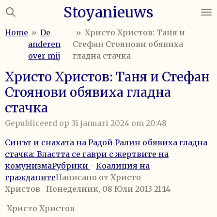
Stoyanieuws
Ga
direct
Home
»
De
»
Христо Христов: Таня и
naar
anderen
Стефан Стоянови обявиха
de
over mij
гладна стачка
hoofdinhoud
Христо Христов: Таня и Стефан
Стоянови обявиха гладна
стачка
Gepubliceerd op 31 januari 2024 om 20:48
Синът и снахата на Радой Ралин обявиха гладна
стачка: Властта се гаври с жертвите на
комунизма
Рубрики
-
Коалиция на
гражданите
Написано от Христо
Христов
Понеделник, 08 Юли 2013 21:14
Христо Христов