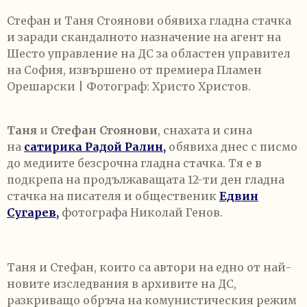
Стефан и Таня Стоянови обявиха гладна стачка
и заради скандалното назначение на агент на
Шесто управление на ДС за областен управител
на София, извършено от премиера Пламен
Орешарски | Фотограф: Христо Христов.
Таня
и
Стефан Стоянови
, снахата и сина
на
сатирика Радой Ралин,
обявиха днес с писмо
до медиите безсрочна гладна стачка. Тя е в
подкрепа на продължаващата 12-ти ден гладна
стачка на писателя и общественик
Едвин
Сугарев,
фотографа Николай Генов.
Таня и Стефан, които са автори на едно от най-
новите изследвания в архивите на ДС,
разкриващо обръча на комунистическия режим