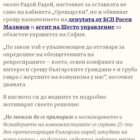
около Радой Радой, настояват за оставката не
само на кабинета „Орешарски”, но и обявяват
срещу назначението на
депутата от БСП Росен
Малинов
и
агент на Шесто управление
за
областен управител на София.
„По закон той е упълномощен да отговаря за
определяне на обезщетенията на
репресираните – което, освен конфликт на
интереси срещу българските граждани е и груба
гавра с жертвите на комунизма у нас”, посочват
двамата.
В писмото си до медиите те подробно
мотивират своето решение:
„
Не можем да се примирим
и неглижирането и
безхаберието на новоовластилите се спрямо 25-ти
ден протестиращия български народ, изнудван на
всяка крачка - по болници, съдилища, работни места,