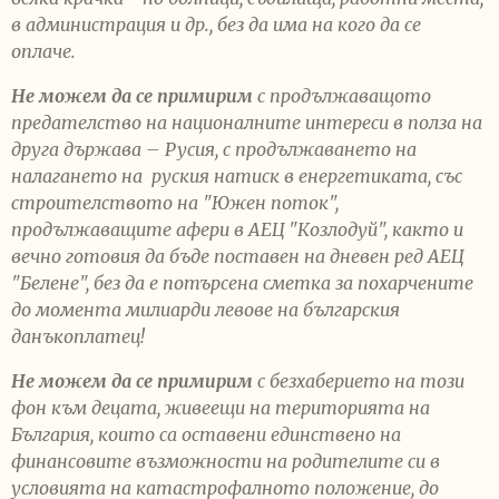
в администрация и др., без да има на кого да се
оплаче.
Не можем да се примирим
с продължаващото
предателство на националните интереси в полза на
друга държава – Русия, с продължаването на
налагането на руския натиск в енергетиката, със
строителството на "Южен поток",
продължаващите афери в АЕЦ "Козлодуй", както и
вечно готовия да бъде поставен на дневен ред АЕЦ
"Белене", без да е потърсена сметка за похарчените
до момента милиарди левове на българския
данъкоплатец!
Не можем да се примирим
с безхаберието на този
фон към децата, живеещи на територията на
България, които са оставени единствено на
финансовите възможности на родителите си в
условията на катастрофалното положение, до