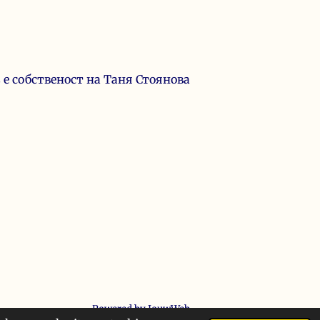
 е собственост на Таня Стоянова
Powered by
JouwWeb