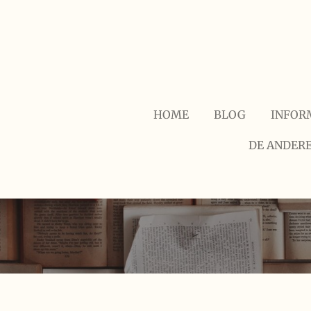
Ga
direct
naar
de
hoofdinhoud
HOME
BLOG
INFOR
DE ANDERE